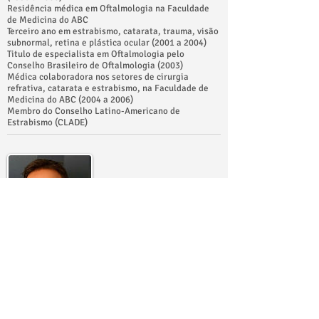
Residência médica em Oftalmologia na Faculdade
de Medicina do ABC
Terceiro ano em estrabismo, catarata, trauma, visão
subnormal, retina e plástica ocular (2001 a 2004)
Titulo de especialista em Oftalmologia pelo
Conselho Brasileiro de Oftalmologia (2003)
Médica colaboradora nos setores de cirurgia
refrativa, catarata e estrabismo, na Faculdade de
Medicina do ABC (2004 a 2006)
Membro do Conselho Latino-Americano de
Estrabismo (CLADE)
Dr. João Alexandre G. Santiago
[ CRM/SP 105047 ]
Especialista em Glaucoma e Cirurgia Refrativa.
Cirurgias anti-glaucomatosas convencionais ou com
implante valvular; procedimentos a laser para